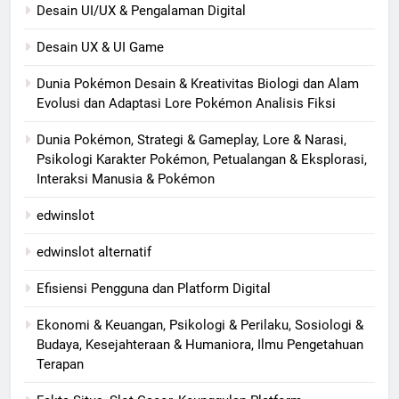
Desain UI/UX & Pengalaman Digital
Desain UX & UI Game
Dunia Pokémon Desain & Kreativitas Biologi dan Alam
Evolusi dan Adaptasi Lore Pokémon Analisis Fiksi
Dunia Pokémon, Strategi & Gameplay, Lore & Narasi,
Psikologi Karakter Pokémon, Petualangan & Eksplorasi,
Interaksi Manusia & Pokémon
edwinslot
edwinslot alternatif
Efisiensi Pengguna dan Platform Digital
Ekonomi & Keuangan, Psikologi & Perilaku, Sosiologi &
Budaya, Kesejahteraan & Humaniora, Ilmu Pengetahuan
Terapan