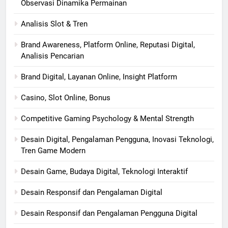
Observasi Dinamika Permainan
Analisis Slot & Tren
Brand Awareness, Platform Online, Reputasi Digital,
Analisis Pencarian
Brand Digital, Layanan Online, Insight Platform
Casino, Slot Online, Bonus
Competitive Gaming Psychology & Mental Strength
Desain Digital, Pengalaman Pengguna, Inovasi Teknologi,
Tren Game Modern
Desain Game, Budaya Digital, Teknologi Interaktif
Desain Responsif dan Pengalaman Digital
Desain Responsif dan Pengalaman Pengguna Digital