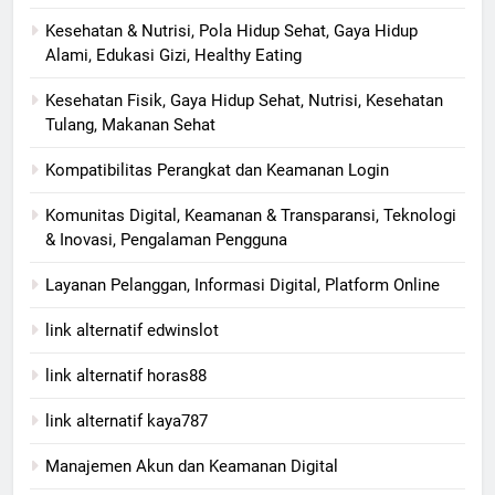
Kesehatan & Nutrisi, Pola Hidup Sehat, Gaya Hidup
Alami, Edukasi Gizi, Healthy Eating
Kesehatan Fisik, Gaya Hidup Sehat, Nutrisi, Kesehatan
Tulang, Makanan Sehat
Kompatibilitas Perangkat dan Keamanan Login
Komunitas Digital, Keamanan & Transparansi, Teknologi
& Inovasi, Pengalaman Pengguna
Layanan Pelanggan, Informasi Digital, Platform Online
link alternatif edwinslot
link alternatif horas88
link alternatif kaya787
Manajemen Akun dan Keamanan Digital