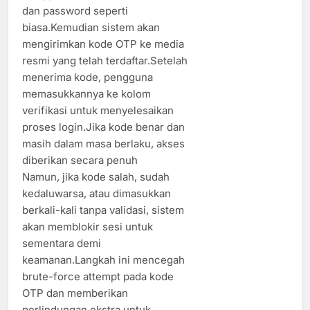
dan password seperti
biasa.Kemudian sistem akan
mengirimkan kode OTP ke media
resmi yang telah terdaftar.Setelah
menerima kode, pengguna
memasukkannya ke kolom
verifikasi untuk menyelesaikan
proses login.Jika kode benar dan
masih dalam masa berlaku, akses
diberikan secara penuh
Namun, jika kode salah, sudah
kedaluwarsa, atau dimasukkan
berkali-kali tanpa validasi, sistem
akan memblokir sesi untuk
sementara demi
keamanan.Langkah ini mencegah
brute-force attempt pada kode
OTP dan memberikan
perlindungan ekstra untuk