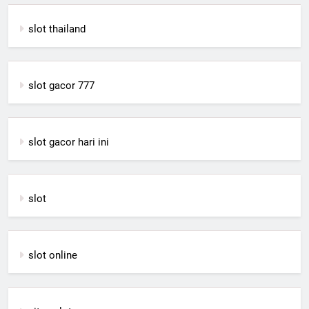
slot thailand
slot gacor 777
slot gacor hari ini
slot
slot online