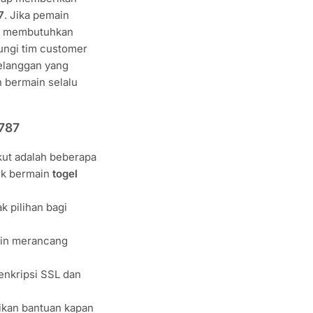
7
. Jika pemain
tau membutuhkan
ungi tim customer
pelanggan yang
 bermain selalu
787
rikut adalah beberapa
tuk bermain
togel
k pilihan bagi
in merancang
enkripsi SSL dan
kan bantuan kapan