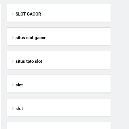
SLOT GACOR
situs slot gacor
situs toto slot
slot
slot