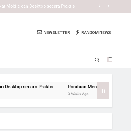
t Mobile dan Desktop secara Praktis
lalui Perangkat Mobile dan Desktop
elalui Perangkat Mobile dan Desktop
NEWSLETTER
RANDOM NEWS
f di Berbagai Perangkat secara Aman
o Pitacco. Sumber Daya Untuk Sukses Finansial.
t Mobile dan Desktop secara Praktis
lalui Perangkat Mobile dan Desktop
elalui Perangkat Mobile dan Desktop
cara Praktis
Panduan Mengakses LEBAH4D melalui Per
3 Weeks Ago