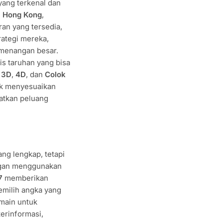
yang terkenal dan
,
Hong Kong
,
ran yang tersedia,
rategi mereka,
emenangan besar.
s taruhan yang bisa
,
3D
,
4D
, dan
Colok
tuk menyesuaikan
atkan peluang
ng lengkap, tetapi
gan menggunakan
7
memberikan
emilih angka yang
emain untuk
erinformasi,