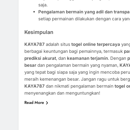
saja.
Pengalaman bermain yang adil dan transpa
setiap permainan dilakukan dengan cara yan
Kesimpulan
KAYA787
adalah situs
togel online terpercaya
yan
berbagai keuntungan bagi pemainnya, termasuk
pa
prediksi akurat
, dan
keamanan terjamin
. Dengan
p
besar
dan pengalaman bermain yang nyaman,
KAY
yang tepat bagi siapa saja yang ingin mencoba pe
meraih kemenangan besar. Jangan ragu untuk ber
KAYA787
dan nikmati pengalaman bermain
togel o
menyenangkan dan menguntungkan!
Read More