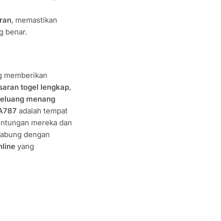
ran
, memastikan
g benar.
g memberikan
saran togel lengkap
,
eluang menang
A787
adalah tempat
runtungan mereka dan
gabung dengan
nline
yang