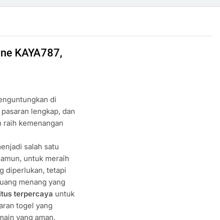
ine KAYA787,
nguntungkan di
, pasaran lengkap, dan
n raih kemenangan
menjadi salah satu
Namun, untuk meraih
 diperlukan, tetapi
eluang menang yang
itus terpercaya
untuk
aran togel yang
rmain yang aman,