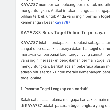
KAYA787
memberikan peluang besar untuk merai
menguntungkan. Artikel ini akan mengulas menga
pilihan terbaik untuk Anda yang ingin bermain
togel
kemenangan besar
kaya787
.
KAYA787: Situs Togel Online Terpercaya
KAYA787
telah mendapatkan reputasi sebagai situs
sangat dipercaya, khususnya dalam hal
togel online
menawarkan berbagai keuntungan yang sangat men
yang ingin merasakan pengalaman bermain togel y
menguntungkan. Berikut adalah beberapa alasan 
adalah situs terbaik untuk meraih kemenangan bes
togel online
.
1.
Pasaran Togel Lengkap dan Variatif
Salah satu alasan utama mengapa banyak pemain m
di
KAYA787
adalah
pasaran togel lengkap
yang di