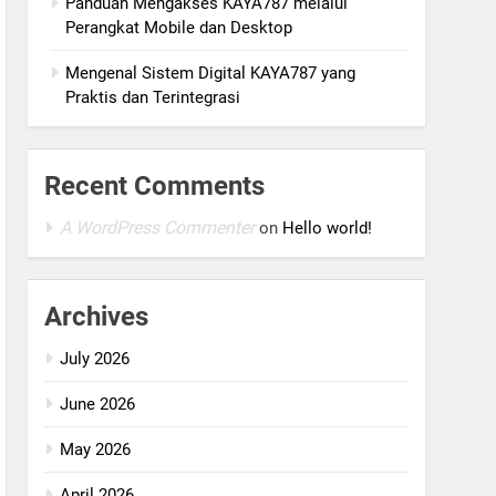
Panduan Mengakses KAYA787 melalui
Perangkat Mobile dan Desktop
Mengenal Sistem Digital KAYA787 yang
Praktis dan Terintegrasi
Recent Comments
A WordPress Commenter
on
Hello world!
Archives
July 2026
June 2026
May 2026
April 2026