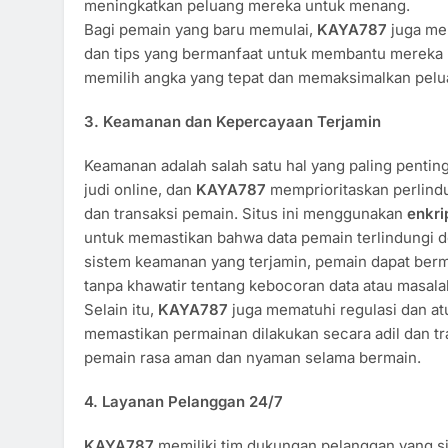
meningkatkan peluang mereka untuk menang.
Bagi pemain yang baru memulai,
KAYA787
juga me
dan tips yang bermanfaat untuk membantu merek
memilih angka yang tepat dan memaksimalkan pel
3.
Keamanan dan Kepercayaan Terjamin
Keamanan adalah salah satu hal yang paling pentin
judi online, dan
KAYA787
memprioritaskan perlindu
dan transaksi pemain. Situs ini menggunakan
enkri
untuk memastikan bahwa data pemain terlindungi 
sistem keamanan yang terjamin, pemain dapat ber
tanpa khawatir tentang kebocoran data atau masalah
Selain itu,
KAYA787
juga mematuhi regulasi dan at
memastikan permainan dilakukan secara adil dan t
pemain rasa aman dan nyaman selama bermain.
4.
Layanan Pelanggan 24/7
KAYA787
memiliki tim dukungan pelanggan yang 