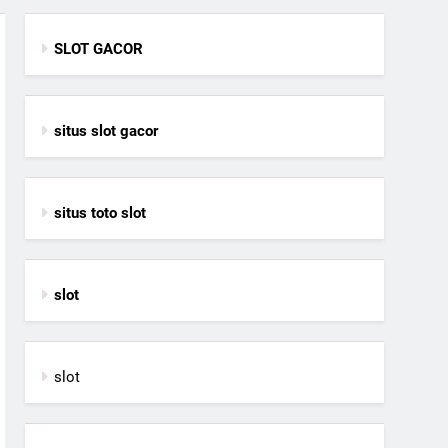
SLOT GACOR
situs slot gacor
situs toto slot
slot
slot