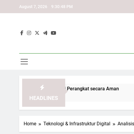
Skip
August 7, 2026
9:30:49 PM
to
content
Erm
Dapatkan 
onsif di Berbagai Perangkat secara Aman
Panduan Men
3 Weeks Ago
HEADLINES
Home
Teknologi & Infrastruktur Digital
Analisi