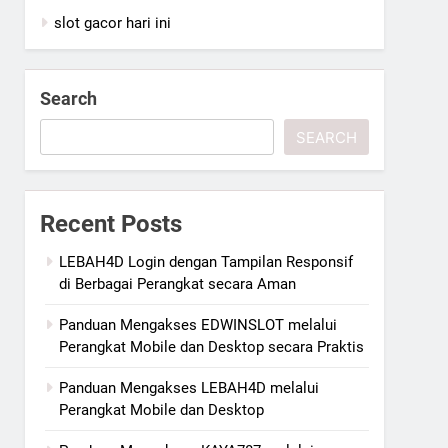
slot gacor hari ini
Search
SEARCH
Recent Posts
LEBAH4D Login dengan Tampilan Responsif
di Berbagai Perangkat secara Aman
Panduan Mengakses EDWINSLOT melalui
Perangkat Mobile dan Desktop secara Praktis
Panduan Mengakses LEBAH4D melalui
Perangkat Mobile dan Desktop