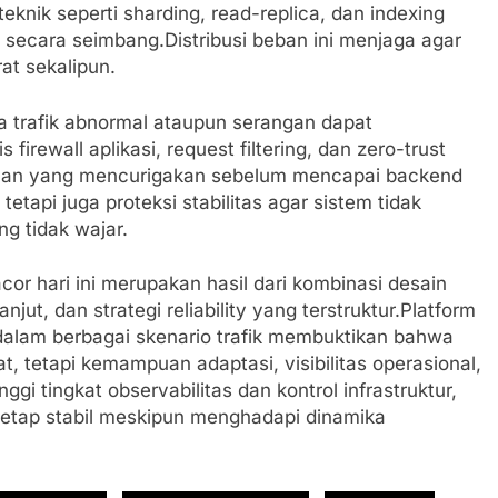
knik seperti sharding, read-replica, dan indexing
 secara seimbang.Distribusi beban ini menjaga agar
at sekalipun.
a trafik abnormal ataupun serangan dapat
irewall aplikasi, request filtering, dan zero-trust
taan yang mencurigakan sebelum mencapai backend
api juga proteksi stabilitas agar sistem tidak
ng tidak wajar.
cor hari ini merupakan hasil dari kombinasi desain
anjut, dan strategi reliability yang terstruktur.Platform
alam berbagai skenario trafik membuktikan bahwa
at, tetapi kemampuan adaptasi, visibilitas operasional,
i tingkat observabilitas dan kontrol infrastruktur,
tetap stabil meskipun menghadapi dinamika