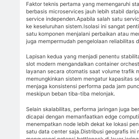
Faktor teknis pertama yang memengaruhi stab
berbasis microservices jauh lebih stabil dari
service independen.Apabila salah satu serv
ke keseluruhan sistem.Isolasi ini sangat pen
satu komponen menjalani perbaikan atau me
juga mempermudah pengelolaan reliabilitas d
Lapisan kedua yang menjadi penentu stabilit
slot modern mengandalkan container orchest
layanan secara otomatis saat volume trafik 
memungkinkan sistem mengatur kapasitas sec
menjaga konsistensi performa pada jam pu
meskipun beban tiba-tiba melonjak.
Selain skalabilitas, performa jaringan juga 
dicapai dengan memanfaatkan edge computi
menempatkan node lebih dekat ke lokasi pen
satu data center saja.Distribusi geografis i
mengurangi potensi bottleneck di layer jar