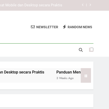
t Mobile dan Desktop secara Praktis
lalui Perangkat Mobile dan Desktop
elalui Perangkat Mobile dan Desktop
NEWSLETTER
RANDOM NEWS
f di Berbagai Perangkat secara Aman
o Pitacco. Sumber Daya Untuk Sukses Finansial.
t Mobile dan Desktop secara Praktis
lalui Perangkat Mobile dan Desktop
elalui Perangkat Mobile dan Desktop
cara Praktis
Panduan Mengakses LEBAH4D melalui Per
3 Weeks Ago