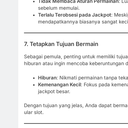
Tidak Membaca Aturan Permainan
: L
sebelum memulai.
Terlalu Terobsesi pada Jackpot
: Mesk
mendapatkannya biasanya sangat kecil.
7. Tetapkan Tujuan Bermain
Sebagai pemula, penting untuk memiliki tuju
hiburan atau ingin mencoba keberuntungan 
Hiburan
: Nikmati permainan tanpa te
Kemenangan Kecil
: Fokus pada kemena
jackpot besar.
Dengan tujuan yang jelas, Anda dapat berma
ular slot.