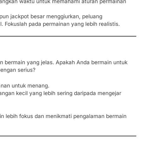
uangkan waktu untuk memahami aturan permainan
ipun jackpot besar menggiurkan, peluang
 Fokuslah pada permainan yang lebih realistis.
an bermain yang jelas. Apakah Anda bermain untuk
dengan serius?
kanan untuk menang.
ngan kecil yang lebih sering daripada mengejar
in lebih fokus dan menikmati pengalaman bermain