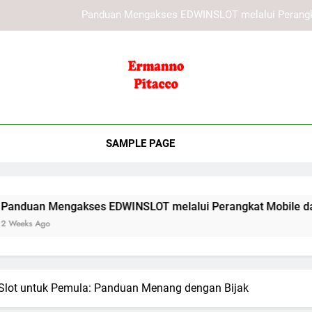
Panduan Mengakses EDWINSLOT melalui Perangka
Panduan Mengakses LEBAH4D me
Panduan Mengakses KAYA787 m
anno Pitacco
LEBAH4D Login dengan Tampilan Responsi
Solusi Bisnis Dan Keuangan Dari Konsultan Profesional Ermann
Panduan Mengakses EDWINSLOT melalui Perangka
SAMPLE PAGE
Panduan Mengakses LEBAH4D me
Panduan Mengakses KAYA787 m
gakses EDWINSLOT melalui Perangkat Mobile dan Desktop se
r Slot untuk Pemula: Panduan Menang dengan Bijak