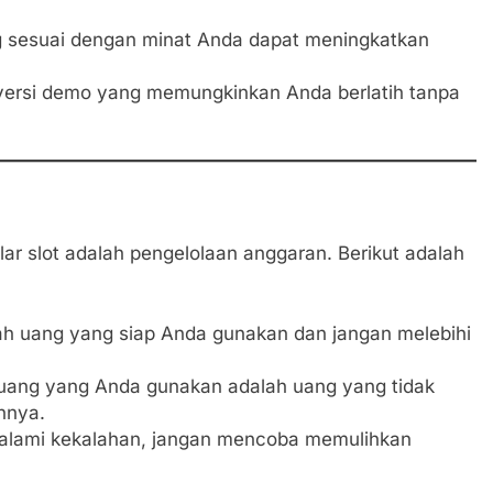
 sesuai dengan minat Anda dapat meningkatkan
versi demo yang memungkinkan Anda berlatih tanpa
lar slot adalah pengelolaan anggaran. Berikut adalah
ah uang yang siap Anda gunakan dan jangan melebihi
 uang yang Anda gunakan adalah uang yang tidak
nnya.
galami kekalahan, jangan mencoba memulihkan