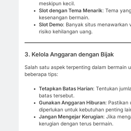
meskipun kecil.
Slot dengan Tema Menarik
: Tema yang
kesenangan bermain.
Slot Demo
: Banyak situs menawarkan 
risiko kehilangan uang.
3. Kelola Anggaran dengan Bijak
Salah satu aspek terpenting dalam bermain u
beberapa tips:
Tetapkan Batas Harian
: Tentukan juml
batas tersebut.
Gunakan Anggaran Hiburan
: Pastikan
diperlukan untuk kebutuhan penting lai
Jangan Mengejar Kerugian
: Jika men
kerugian dengan terus bermain.