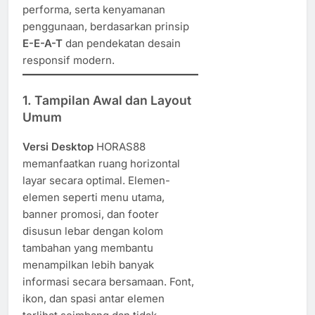
performa, serta kenyamanan
penggunaan, berdasarkan prinsip
E-E-A-T
dan pendekatan desain
responsif modern.
1.
Tampilan Awal dan Layout
Umum
Versi Desktop
HORAS88
memanfaatkan ruang horizontal
layar secara optimal. Elemen-
elemen seperti menu utama,
banner promosi, dan footer
disusun lebar dengan kolom
tambahan yang membantu
menampilkan lebih banyak
informasi secara bersamaan. Font,
ikon, dan spasi antar elemen