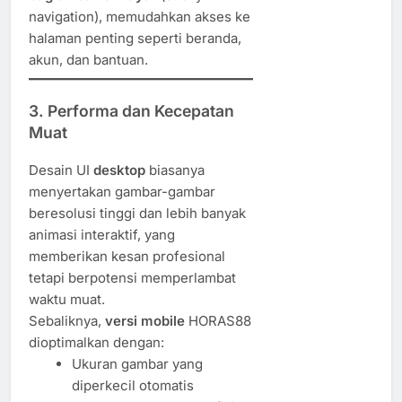
navigation), memudahkan akses ke
halaman penting seperti beranda,
akun, dan bantuan.
3.
Performa dan Kecepatan
Muat
Desain UI
desktop
biasanya
menyertakan gambar-gambar
beresolusi tinggi dan lebih banyak
animasi interaktif, yang
memberikan kesan profesional
tetapi berpotensi memperlambat
waktu muat.
Sebaliknya,
versi mobile
HORAS88
dioptimalkan dengan:
Ukuran gambar yang
diperkecil otomatis