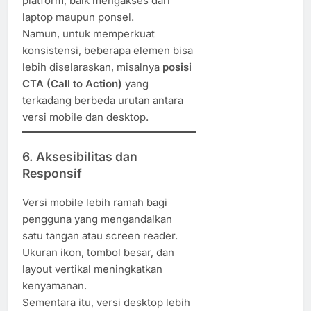
platform, baik mengakses dari
laptop maupun ponsel.
Namun, untuk memperkuat
konsistensi, beberapa elemen bisa
lebih diselaraskan, misalnya
posisi
CTA (Call to Action)
yang
terkadang berbeda urutan antara
versi mobile dan desktop.
6.
Aksesibilitas dan
Responsif
Versi mobile lebih ramah bagi
pengguna yang mengandalkan
satu tangan atau screen reader.
Ukuran ikon, tombol besar, dan
layout vertikal meningkatkan
kenyamanan.
Sementara itu, versi desktop lebih