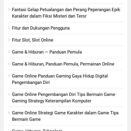
Fantasi Gelap Petualangan dan Perang Peperangan Epik
Karakter dalam Fiksi Misteri dan Teror
Fitur dan Dukungan Pengguna
Fitur Slot, Slot Online
Game & Hiburan — Panduan Pemula
Game & Hiburan, Panduan Pemula, Permainan Online
Game Online Panduan Gaming Gaya Hidup Digital
Pengembangan Diri
Game Online Pengembangan Diri Tips Bermain Game
Gaming Strategy Keterampilan Komputer
Game Online Strategi Game Karakter dalam Game Tips
Bermain Game