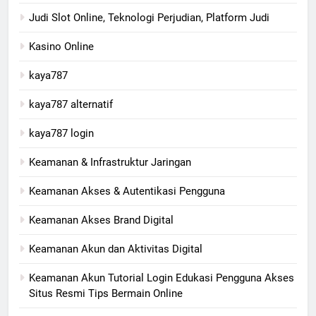
Judi Slot Online, Teknologi Perjudian, Platform Judi
Kasino Online
kaya787
kaya787 alternatif
kaya787 login
Keamanan & Infrastruktur Jaringan
Keamanan Akses & Autentikasi Pengguna
Keamanan Akses Brand Digital
Keamanan Akun dan Aktivitas Digital
Keamanan Akun Tutorial Login Edukasi Pengguna Akses
Situs Resmi Tips Bermain Online