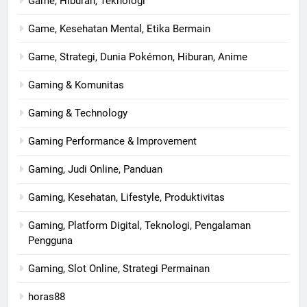
Game, Hiburan, Teknologi
Game, Kesehatan Mental, Etika Bermain
Game, Strategi, Dunia Pokémon, Hiburan, Anime
Gaming & Komunitas
Gaming & Technology
Gaming Performance & Improvement
Gaming, Judi Online, Panduan
Gaming, Kesehatan, Lifestyle, Produktivitas
Gaming, Platform Digital, Teknologi, Pengalaman
Pengguna
Gaming, Slot Online, Strategi Permainan
horas88