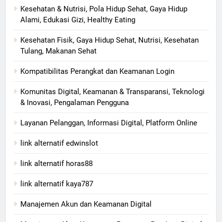
Kesehatan & Nutrisi, Pola Hidup Sehat, Gaya Hidup
Alami, Edukasi Gizi, Healthy Eating
Kesehatan Fisik, Gaya Hidup Sehat, Nutrisi, Kesehatan
Tulang, Makanan Sehat
Kompatibilitas Perangkat dan Keamanan Login
Komunitas Digital, Keamanan & Transparansi, Teknologi
& Inovasi, Pengalaman Pengguna
Layanan Pelanggan, Informasi Digital, Platform Online
link alternatif edwinslot
link alternatif horas88
link alternatif kaya787
Manajemen Akun dan Keamanan Digital