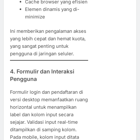
Cache browser yang efisien
Elemen dinamis yang di-
minimize
Ini memberikan pengalaman akses
yang lebih cepat dan hemat kuota,
yang sangat penting untuk
pengguna di jaringan seluler.
4.
Formulir dan Interaksi
Pengguna
Formulir login dan pendaftaran di
versi desktop memanfaatkan ruang
horizontal untuk menampilkan
label dan kolom input secara
sejajar. Validasi input real-time
ditampilkan di samping kolom.
Pada mobile, kolom input ditata