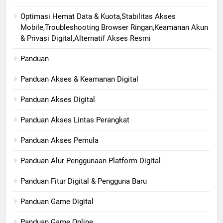
Optimasi Hemat Data & Kuota,Stabilitas Akses
Mobile,Troubleshooting Browser Ringan,Keamanan Akun
& Privasi Digital,Alternatif Akses Resmi
Panduan
Panduan Akses & Keamanan Digital
Panduan Akses Digital
Panduan Akses Lintas Perangkat
Panduan Akses Pemula
Panduan Alur Penggunaan Platform Digital
Panduan Fitur Digital & Pengguna Baru
Panduan Game Digital
Panduan Game Online