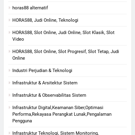
horas88 alternatif
HORAS88, Judi Online, Teknologi
HORAS88, Slot Online, Judi Online, Slot Klasik, Slot
Video
HORAS88, Slot Online, Slot Progresif, Slot Tetap, Judi
Online
Industri Perjudian & Teknologi
Infrastruktur & Arsitektur Sistem
Infrastruktur & Observabilitas Sistem
Infrastruktur Digital,Keamanan Siber,Optimasi
Performa,Rekayasa Perangkat Lunak,Pengalaman
Pengguna
Infrastruktur Teknologi, Sistem Monitoring,