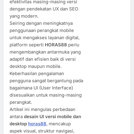
efektivitas masing-masing versi
dengan pendekatan UX dan SEO
yang modern.
Seiring dengan meningkatnya
penggunaan perangkat mobile
untuk mengakses layanan digital,
platform seperti
HORAS88
perlu
mengembangkan antarmuka yang
adaptif dan efisien baik di versi
desktop maupun mobile.
Keberhasilan pengalaman
pengguna sangat bergantung pada
bagaimana UI (User Interface)
disesuaikan untuk masing-masing
perangkat.
Artikel ini mengulas perbedaan
antara
desain UI versi mobile dan
desktop
horas88
, mencakup
aspek visual, struktur navigasi,