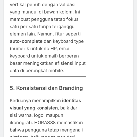
vertikal penuh dengan validasi
yang muncul di bawah kolom. Ini
membuat pengguna tetap fokus
satu per satu tanpa terganggu
elemen lain. Namun, fitur seperti
auto-complete
dan keyboard type
(numerik untuk no HP, email
keyboard untuk email) berperan
besar meningkatkan efisiensi input
data di perangkat mobile.
5.
Konsistensi dan Branding
Keduanya menampilkan
identitas
visual yang konsisten
, baik dari
sisi warna, logo, maupun
ikonografi. HORAS88 memastikan
bahwa pengguna tetap mengenali