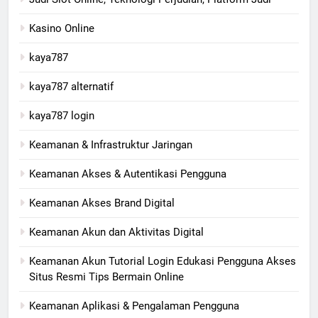
Kasino Online
kaya787
kaya787 alternatif
kaya787 login
Keamanan & Infrastruktur Jaringan
Keamanan Akses & Autentikasi Pengguna
Keamanan Akses Brand Digital
Keamanan Akun dan Aktivitas Digital
Keamanan Akun Tutorial Login Edukasi Pengguna Akses
Situs Resmi Tips Bermain Online
Keamanan Aplikasi & Pengalaman Pengguna