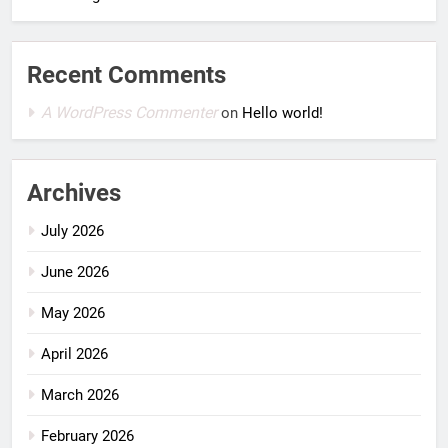
Recent Comments
A WordPress Commenter
on
Hello world!
Archives
July 2026
June 2026
May 2026
April 2026
March 2026
February 2026