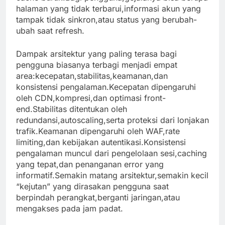
halaman yang tidak terbarui,informasi akun yang
tampak tidak sinkron,atau status yang berubah-
ubah saat refresh.
Dampak arsitektur yang paling terasa bagi
pengguna biasanya terbagi menjadi empat
area:kecepatan,stabilitas,keamanan,dan
konsistensi pengalaman.Kecepatan dipengaruhi
oleh CDN,kompresi,dan optimasi front-
end.Stabilitas ditentukan oleh
redundansi,autoscaling,serta proteksi dari lonjakan
trafik.Keamanan dipengaruhi oleh WAF,rate
limiting,dan kebijakan autentikasi.Konsistensi
pengalaman muncul dari pengelolaan sesi,caching
yang tepat,dan penanganan error yang
informatif.Semakin matang arsitektur,semakin kecil
“kejutan” yang dirasakan pengguna saat
berpindah perangkat,berganti jaringan,atau
mengakses pada jam padat.