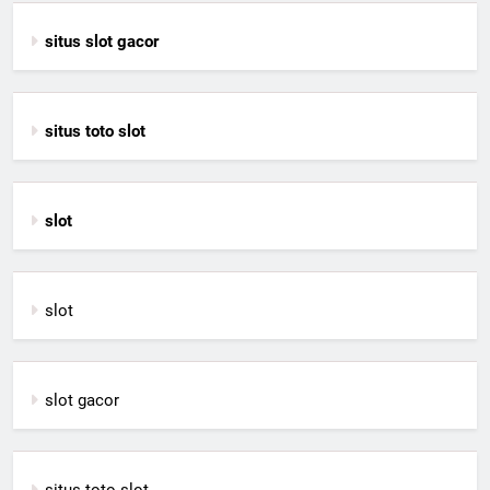
situs slot gacor
situs toto slot
slot
slot
slot gacor
situs toto slot