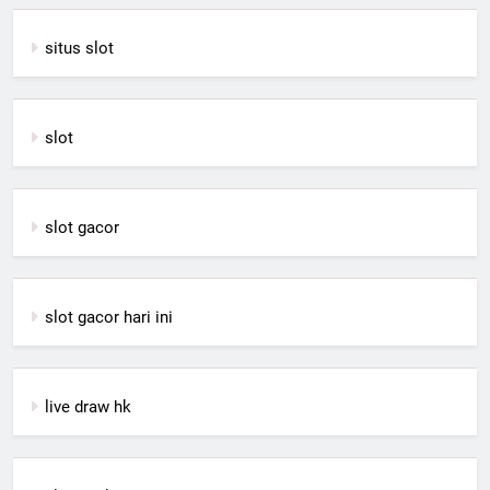
situs slot
slot
slot gacor
slot gacor hari ini
live draw hk