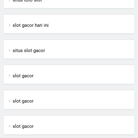
slot gacor hari ini
situs slot gacor
slot gacor
slot gacor
slot gacor