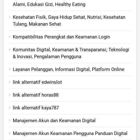
Alami, Edukasi Gizi, Healthy Eating
Kesehatan Fisik, Gaya Hidup Sehat, Nutrisi, Kesehatan
Tulang, Makanan Sehat
Kompatibilitas Perangkat dan Keamanan Login
Komunitas Digital, Keamanan & Transparansi, Teknologi
& Inovasi, Pengalaman Pengguna
Layanan Pelanggan, Informasi Digital, Platform Online
link alternatif edwinslot
link alternatif horas88
link alternatif kaya787
Manajemen Akun dan Keamanan Digital
Manajemen Akun Keamanan Pengguna Panduan Digital