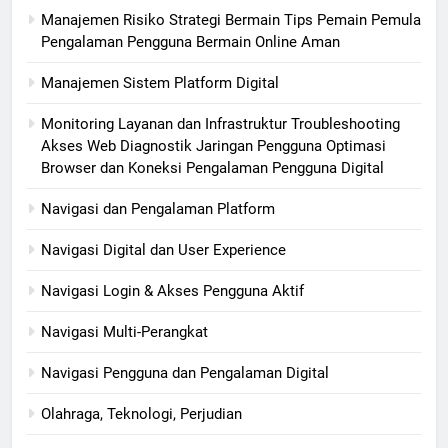
Manajemen Risiko Strategi Bermain Tips Pemain Pemula
Pengalaman Pengguna Bermain Online Aman
Manajemen Sistem Platform Digital
Monitoring Layanan dan Infrastruktur Troubleshooting
Akses Web Diagnostik Jaringan Pengguna Optimasi
Browser dan Koneksi Pengalaman Pengguna Digital
Navigasi dan Pengalaman Platform
Navigasi Digital dan User Experience
Navigasi Login & Akses Pengguna Aktif
Navigasi Multi-Perangkat
Navigasi Pengguna dan Pengalaman Digital
Olahraga, Teknologi, Perjudian