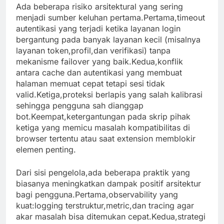
Ada beberapa risiko arsitektural yang sering
menjadi sumber keluhan pertama.Pertama,timeout
autentikasi yang terjadi ketika layanan login
bergantung pada banyak layanan kecil (misalnya
layanan token,profil,dan verifikasi) tanpa
mekanisme failover yang baik.Kedua,konflik
antara cache dan autentikasi yang membuat
halaman memuat cepat tetapi sesi tidak
valid.Ketiga,proteksi berlapis yang salah kalibrasi
sehingga pengguna sah dianggap
bot.Keempat,ketergantungan pada skrip pihak
ketiga yang memicu masalah kompatibilitas di
browser tertentu atau saat extension memblokir
elemen penting.
Dari sisi pengelola,ada beberapa praktik yang
biasanya meningkatkan dampak positif arsitektur
bagi pengguna.Pertama,observability yang
kuat:logging terstruktur,metric,dan tracing agar
akar masalah bisa ditemukan cepat.Kedua,strategi