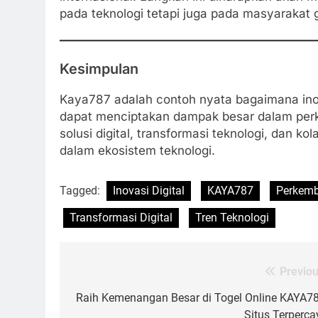
pada teknologi tetapi juga pada masyarakat g
Kesimpulan
Kaya787 adalah contoh nyata bagaimana inov
dapat menciptakan dampak besar dalam perk
solusi digital, transformasi teknologi, dan k
dalam ekosistem teknologi.
Tagged:
Inovasi Digital
KAYA787
Perkemb
Transformasi Digital
Tren Teknologi
Previou
Post
navigation
Raih Kemenangan Besar di Togel Online KAYA78
Situs Terperca