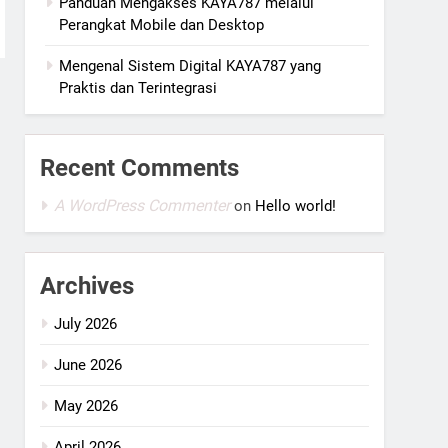
Panduan Mengakses KAYA787 melalui
Perangkat Mobile dan Desktop
Mengenal Sistem Digital KAYA787 yang
Praktis dan Terintegrasi
Recent Comments
A WordPress Commenter
on
Hello world!
Archives
July 2026
June 2026
May 2026
April 2026