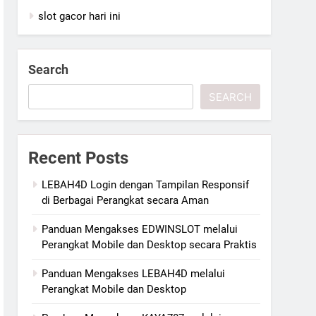
slot gacor hari ini
Search
SEARCH
Recent Posts
LEBAH4D Login dengan Tampilan Responsif
di Berbagai Perangkat secara Aman
Panduan Mengakses EDWINSLOT melalui
Perangkat Mobile dan Desktop secara Praktis
Panduan Mengakses LEBAH4D melalui
Perangkat Mobile dan Desktop