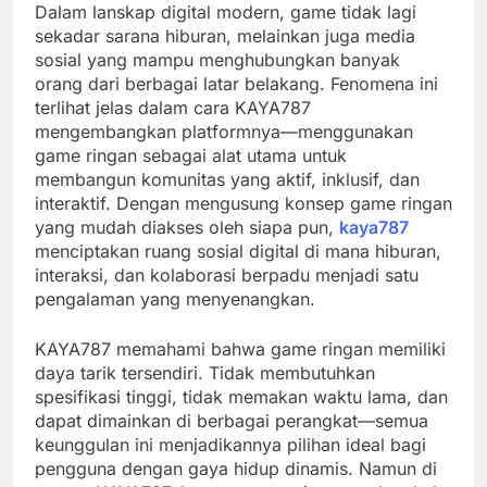
Dalam lanskap digital modern, game tidak lagi
sekadar sarana hiburan, melainkan juga media
sosial yang mampu menghubungkan banyak
orang dari berbagai latar belakang. Fenomena ini
terlihat jelas dalam cara KAYA787
mengembangkan platformnya—menggunakan
game ringan sebagai alat utama untuk
membangun komunitas yang aktif, inklusif, dan
interaktif. Dengan mengusung konsep game ringan
yang mudah diakses oleh siapa pun,
kaya787
menciptakan ruang sosial digital di mana hiburan,
interaksi, dan kolaborasi berpadu menjadi satu
pengalaman yang menyenangkan.
KAYA787 memahami bahwa game ringan memiliki
daya tarik tersendiri. Tidak membutuhkan
spesifikasi tinggi, tidak memakan waktu lama, dan
dapat dimainkan di berbagai perangkat—semua
keunggulan ini menjadikannya pilihan ideal bagi
pengguna dengan gaya hidup dinamis. Namun di