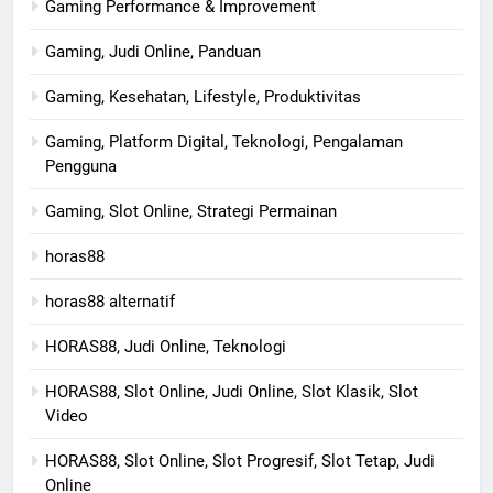
Gaming Performance & Improvement
Gaming, Judi Online, Panduan
Gaming, Kesehatan, Lifestyle, Produktivitas
Gaming, Platform Digital, Teknologi, Pengalaman
Pengguna
Gaming, Slot Online, Strategi Permainan
horas88
horas88 alternatif
HORAS88, Judi Online, Teknologi
HORAS88, Slot Online, Judi Online, Slot Klasik, Slot
Video
HORAS88, Slot Online, Slot Progresif, Slot Tetap, Judi
Online