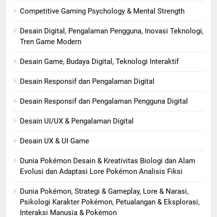
Competitive Gaming Psychology & Mental Strength
Desain Digital, Pengalaman Pengguna, Inovasi Teknologi,
Tren Game Modern
Desain Game, Budaya Digital, Teknologi Interaktif
Desain Responsif dan Pengalaman Digital
Desain Responsif dan Pengalaman Pengguna Digital
Desain UI/UX & Pengalaman Digital
Desain UX & UI Game
Dunia Pokémon Desain & Kreativitas Biologi dan Alam
Evolusi dan Adaptasi Lore Pokémon Analisis Fiksi
Dunia Pokémon, Strategi & Gameplay, Lore & Narasi,
Psikologi Karakter Pokémon, Petualangan & Eksplorasi,
Interaksi Manusia & Pokémon