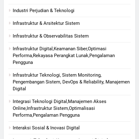
Industri Perjudian & Teknologi
Infrastruktur & Arsitektur Sistem
Infrastruktur & Observabilitas Sistem
Infrastruktur Digital,Keamanan Siber,Optimasi
Performa,Rekayasa Perangkat Lunak,Pengalaman
Pengguna
Infrastruktur Teknologi, Sistem Monitoring,
Pengembangan Sistem, DevOps & Reliability, Manajemen
Digital
Integrasi Teknologi Digital,Manajemen Akses
Online,Infrastruktur Sistem,Optimalisasi
Performa,Pengalaman Pengguna
Interaksi Sosial & Inovasi Digital