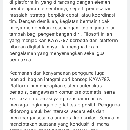
di platform ini yang dirancang dengan elemen
pembelajaran tersembunyi, seperti pemecahan
masalah, strategi berpikir cepat, atau koordinasi
tim. Dengan demikian, kegiatan bermain tidak
hanya memberikan kesenangan, tetapi juga nilai
tambah bagi pengembangan diri. Filosofi inilah
yang menjadikan KAYA787 berbeda dari platform
hiburan digital lainnya—ia menghadirkan
pengalaman yang menyenangkan sekaligus
bermakna.
Keamanan dan kenyamanan pengguna juga
menjadi bagian integral dari konsep KAYA787.
Platform ini menerapkan sistem autentikasi
berlapis, pengawasan komunitas otomatis, serta
kebijakan moderasi yang transparan untuk
menjaga lingkungan digital tetap positif. Pengguna
didorong untuk berinteraksi secara etis dan
menghargai sesama anggota komunitas. Semua ini
menciptakan suasana yang kondusif, di mana