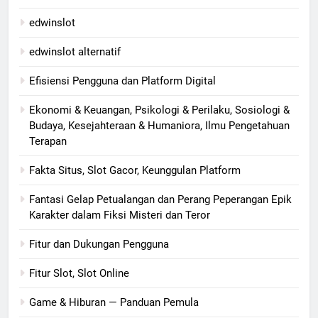
edwinslot
edwinslot alternatif
Efisiensi Pengguna dan Platform Digital
Ekonomi & Keuangan, Psikologi & Perilaku, Sosiologi &
Budaya, Kesejahteraan & Humaniora, Ilmu Pengetahuan
Terapan
Fakta Situs, Slot Gacor, Keunggulan Platform
Fantasi Gelap Petualangan dan Perang Peperangan Epik
Karakter dalam Fiksi Misteri dan Teror
Fitur dan Dukungan Pengguna
Fitur Slot, Slot Online
Game & Hiburan — Panduan Pemula