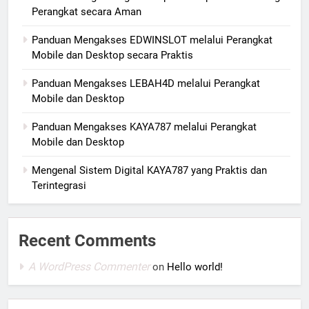
Perangkat secara Aman
Panduan Mengakses EDWINSLOT melalui Perangkat
Mobile dan Desktop secara Praktis
Panduan Mengakses LEBAH4D melalui Perangkat
Mobile dan Desktop
Panduan Mengakses KAYA787 melalui Perangkat
Mobile dan Desktop
Mengenal Sistem Digital KAYA787 yang Praktis dan
Terintegrasi
Recent Comments
A WordPress Commenter
on
Hello world!