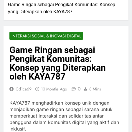
Game Ringan sebagai Pengikat Komunitas: Konsep
yang Diterapkan oleh KAYA787
INTERAKSI SOSIAL & INOVASI DIGITAL
Game Ringan sebagai
Pengikat Komunitas:
Konsep yang Diterapkan
oleh KAYA787
0
Cd1ca69
10 Months Ago
8 Mins
KAYA787 menghadirkan konsep unik dengan
menjadikan game ringan sebagai sarana untuk
memperkuat interaksi dan solidaritas antar
pengguna dalam komunitas digital yang aktif dan
inklusif.