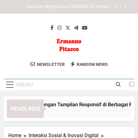
Skip
Panduan Mengakses LEBAH4D melalui Perangkat
to
Mobile dan Desktop
content
Panduan Mengakses KAYA787 melalui Perangkat
Mobile dan Desktop
LEBAH4D Login dengan Tampilan Responsif di
Berbagai Perangkat secara Aman
Panduan Mengakses EDWINSLOT melalui
Perangkat Mobile dan Desktop secara Praktis
Ermanno
Dapatkan Solusi Bisnis Dan Keuangan
Panduan Mengakses LEBAH4D melalui Perangkat
NEWSLETTER
RANDOM NEWS
Mobile dan Desktop
Pitacco
Dari Konsultan Profesional Ermanno
Panduan Mengakses KAYA787 melalui Perangkat
Pitacco. Sumber Daya Untuk Sukses
Mobile dan Desktop
MENU
Finansial.
BAH4D Login dengan Tampilan Responsif di Berbagai Perang
HEADLINES
Weeks Ago
Home
Interaksi Sosial & Inovasi Digital