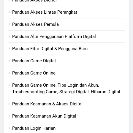
Panduan Akses Lintas Perangkat
Panduan Akses Pemula
Panduan Alur Penggunaan Platform Digital
Panduan Fitur Digital & Pengguna Baru
Panduan Game Digital
Panduan Game Online
Panduan Game Online, Tips Login dan Akun,
Troubleshooting Game, Strategi Digital, Hiburan Digital
Panduan Keamanan & Akses Digital
Panduan Keamanan Akun Digital
Panduan Login Harian