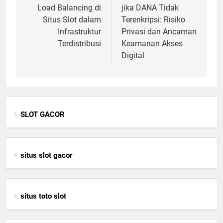
Load Balancing di
jika DANA Tidak
Situs Slot dalam
Terenkripsi: Risiko
Infrastruktur
Privasi dan Ancaman
Terdistribusi
Keamanan Akses
Digital
SLOT GACOR
situs slot gacor
situs toto slot