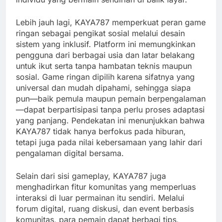
Lebih jauh lagi, KAYA787 memperkuat peran game
ringan sebagai pengikat sosial melalui desain
sistem yang inklusif. Platform ini memungkinkan
pengguna dari berbagai usia dan latar belakang
untuk ikut serta tanpa hambatan teknis maupun
sosial. Game ringan dipilih karena sifatnya yang
universal dan mudah dipahami, sehingga siapa
pun—baik pemula maupun pemain berpengalaman
—dapat berpartisipasi tanpa perlu proses adaptasi
yang panjang. Pendekatan ini menunjukkan bahwa
KAYA787 tidak hanya berfokus pada hiburan,
tetapi juga pada nilai kebersamaan yang lahir dari
pengalaman digital bersama.
Selain dari sisi gameplay, KAYA787 juga
menghadirkan fitur komunitas yang memperluas
interaksi di luar permainan itu sendiri. Melalui
forum digital, ruang diskusi, dan event berbasis
komunitas, para pemain dapat berbagi tips,