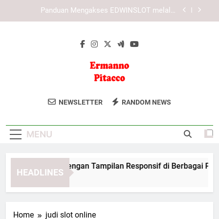
Skip
Panduan Mengakses LEBAH4D melalui Perangkat
to
Mobile dan Desktop
content
Panduan Mengakses KAYA787 melalui Perangkat
Mobile dan Desktop
LEBAH4D Login dengan Tampilan Responsif di
Berbagai Perangkat secara Aman
Panduan Mengakses EDWINSLOT melalui
Perangkat Mobile dan Desktop secara Praktis
Ermanno
Dapatkan Solusi Bisnis Dan Keuangan
Panduan Mengakses LEBAH4D melalui Perangkat
NEWSLETTER
RANDOM NEWS
Mobile dan Desktop
Pitacco
Dari Konsultan Profesional Ermanno
Panduan Mengakses KAYA787 melalui Perangkat
Pitacco. Sumber Daya Untuk Sukses
Mobile dan Desktop
MENU
Finansial.
BAH4D Login dengan Tampilan Responsif di Berbagai Perang
HEADLINES
Weeks Ago
Home
judi slot online