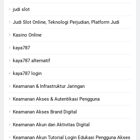
judi slot
Judi Slot Online, Teknologi Perjudian, Platform Judi
Kasino Online
kaya787
kaya787 alternatif
kaya787 login
Keamanan & Infrastruktur Jaringan
Keamanan Akses & Autentikasi Pengguna
Keamanan Akses Brand Digital
Keamanan Akun dan Aktivitas Digital
Keamanan Akun Tutorial Login Edukasi Pengguna Akses