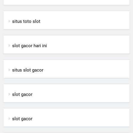
situs toto slot
slot gacor hari ini
situs slot gacor
slot gacor
slot gacor