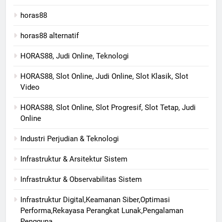
horas88
horas88 alternatif
HORAS88, Judi Online, Teknologi
HORAS88, Slot Online, Judi Online, Slot Klasik, Slot
Video
HORAS88, Slot Online, Slot Progresif, Slot Tetap, Judi
Online
Industri Perjudian & Teknologi
Infrastruktur & Arsitektur Sistem
Infrastruktur & Observabilitas Sistem
Infrastruktur Digital,Keamanan Siber,Optimasi
Performa,Rekayasa Perangkat Lunak,Pengalaman
Pengguna