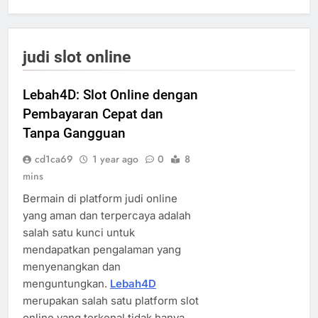
judi slot online
Lebah4D: Slot Online dengan
Pembayaran Cepat dan
Tanpa Gangguan
cd1ca69
1 year ago
0
8
mins
Bermain di platform judi online
yang aman dan terpercaya adalah
salah satu kunci untuk
mendapatkan pengalaman yang
menyenangkan dan
menguntungkan.
Lebah4D
merupakan salah satu platform slot
online yang terkenal tidak hanya