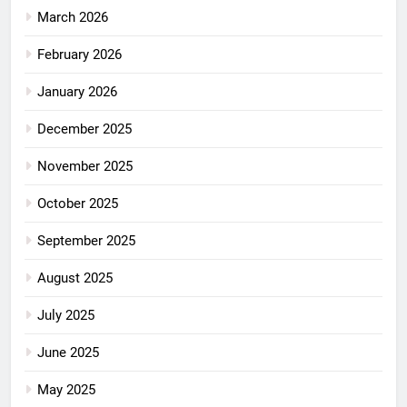
March 2026
February 2026
January 2026
December 2025
November 2025
October 2025
September 2025
August 2025
July 2025
June 2025
May 2025