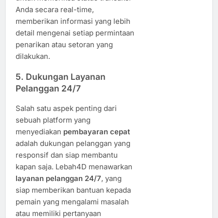
Anda secara real-time,
memberikan informasi yang lebih
detail mengenai setiap permintaan
penarikan atau setoran yang
dilakukan.
5. Dukungan Layanan
Pelanggan 24/7
Salah satu aspek penting dari
sebuah platform yang
menyediakan
pembayaran cepat
adalah dukungan pelanggan yang
responsif dan siap membantu
kapan saja. Lebah4D menawarkan
layanan pelanggan 24/7
, yang
siap memberikan bantuan kepada
pemain yang mengalami masalah
atau memiliki pertanyaan