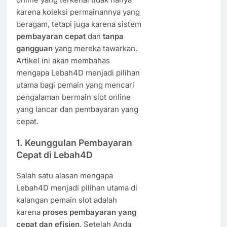
karena koleksi permainannya yang
beragam, tetapi juga karena sistem
pembayaran cepat
dan
tanpa
gangguan
yang mereka tawarkan.
Artikel ini akan membahas
mengapa Lebah4D menjadi pilihan
utama bagi pemain yang mencari
pengalaman bermain slot online
yang lancar dan pembayaran yang
cepat.
1. Keunggulan Pembayaran
Cepat di Lebah4D
Salah satu alasan mengapa
Lebah4D menjadi pilihan utama di
kalangan pemain slot adalah
karena
proses pembayaran yang
cepat dan efisien
. Setelah Anda