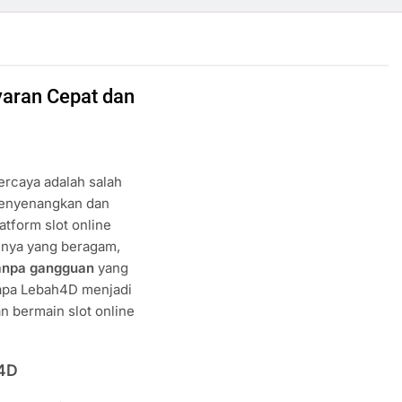
yaran Cepat dan
ercaya adalah salah
menyenangkan dan
tform slot online
annya yang beragam,
anpa gangguan
yang
apa Lebah4D menjadi
n bermain slot online
h4D