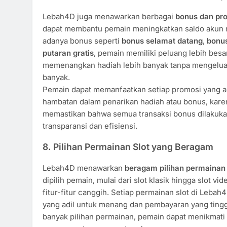
Lebah4D juga menawarkan berbagai
bonus dan pr
dapat membantu pemain meningkatkan saldo akun
adanya bonus seperti
bonus selamat datang
,
bonus
putaran gratis
, pemain memiliki peluang lebih besa
memenangkan hadiah lebih banyak tanpa mengelua
banyak.
Pemain dapat memanfaatkan setiap promosi yang a
hambatan dalam penarikan hadiah atau bonus, kar
memastikan bahwa semua transaksi bonus dilakuk
transparansi dan efisiensi.
8. Pilihan Permainan Slot yang Beragam
Lebah4D menawarkan
beragam pilihan permainan 
dipilih pemain, mulai dari slot klasik hingga slot v
fitur-fitur canggih. Setiap permainan slot di Lebah
yang adil untuk menang dan pembayaran yang tingg
banyak pilihan permainan, pemain dapat menikmat