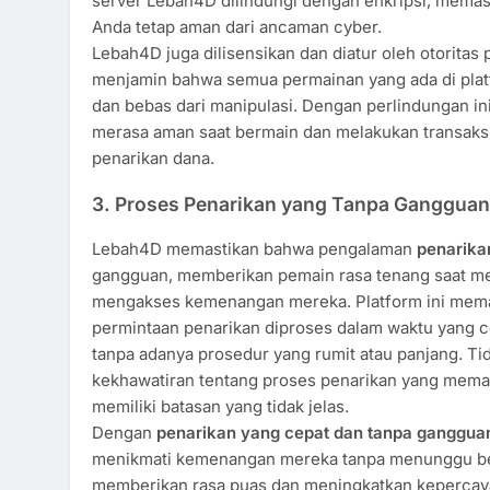
server Lebah4D dilindungi dengan enkripsi, memas
Anda tetap aman dari ancaman cyber.
Lebah4D juga dilisensikan dan diatur oleh otoritas 
menjamin bahwa semua permainan yang ada di platfo
dan bebas dari manipulasi. Dengan perlindungan in
merasa aman saat bermain dan melakukan transaksi,
penarikan dana.
3. Proses Penarikan yang Tanpa Gangguan
Lebah4D memastikan bahwa pengalaman
penarika
gangguan, memberikan pemain rasa tenang saat me
mengakses kemenangan mereka. Platform ini mema
permintaan penarikan diproses dalam waktu yang c
tanpa adanya prosedur yang rumit atau panjang. Tid
kekhawatiran tentang proses penarikan yang mema
memiliki batasan yang tidak jelas.
Dengan
penarikan yang cepat dan tanpa ganggua
menikmati kemenangan mereka tanpa menunggu berh
memberikan rasa puas dan meningkatkan kepercay