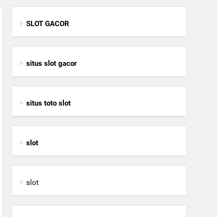
SLOT GACOR
situs slot gacor
situs toto slot
slot
slot