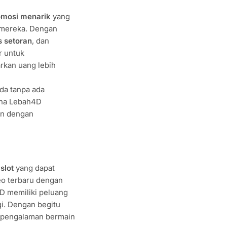
omosi menarik
yang
 mereka. Dengan
 setoran
, dan
r untuk
rkan uang lebih
da tanpa ada
ena Lebah4D
an dengan
slot
yang dapat
ideo terbaru dengan
4D memiliki peluang
i. Dengan begitu
i pengalaman bermain