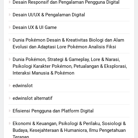
Desain Responsif dan Pengalaman Pengguna Digital
Desain UI/UX & Pengalaman Digital
Desain UX & UI Game
Dunia Pokémon Desain & Kreativitas Biologi dan Alam
Evolusi dan Adaptasi Lore Pokémon Analisis Fiksi
Dunia Pokémon, Strategi & Gameplay, Lore & Narasi,
Psikologi Karakter Pokémon, Petualangan & Eksplorasi,
Interaksi Manusia & Pokémon
edwinslot
edwinslot alternatif
Efisiensi Pengguna dan Platform Digital
Ekonomi & Keuangan, Psikologi & Perilaku, Sosiologi &
Budaya, Kesejahteraan & Humaniora, Ilmu Pengetahuan
Terapan