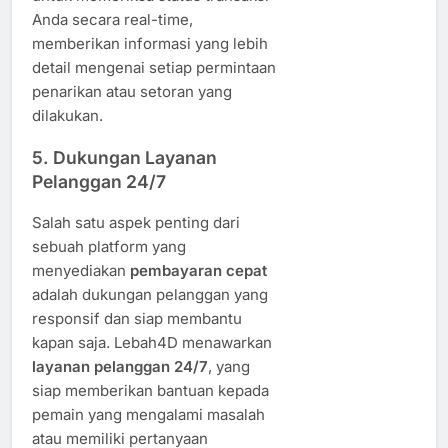
Anda secara real-time,
memberikan informasi yang lebih
detail mengenai setiap permintaan
penarikan atau setoran yang
dilakukan.
5. Dukungan Layanan
Pelanggan 24/7
Salah satu aspek penting dari
sebuah platform yang
menyediakan
pembayaran cepat
adalah dukungan pelanggan yang
responsif dan siap membantu
kapan saja. Lebah4D menawarkan
layanan pelanggan 24/7
, yang
siap memberikan bantuan kepada
pemain yang mengalami masalah
atau memiliki pertanyaan