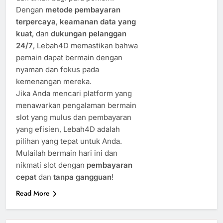
Dengan
metode pembayaran
terpercaya
,
keamanan data yang
kuat
, dan
dukungan pelanggan
24/7
, Lebah4D memastikan bahwa
pemain dapat bermain dengan
nyaman dan fokus pada
kemenangan mereka.
Jika Anda mencari platform yang
menawarkan pengalaman bermain
slot yang mulus dan pembayaran
yang efisien, Lebah4D adalah
pilihan yang tepat untuk Anda.
Mulailah bermain hari ini dan
nikmati slot dengan
pembayaran
cepat
dan
tanpa gangguan
!
Read More