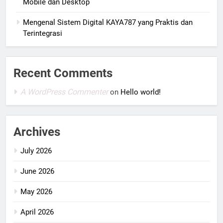
Mobile dan Desktop
Mengenal Sistem Digital KAYA787 yang Praktis dan
Terintegrasi
Recent Comments
A WordPress Commenter
on
Hello world!
Archives
July 2026
June 2026
May 2026
April 2026