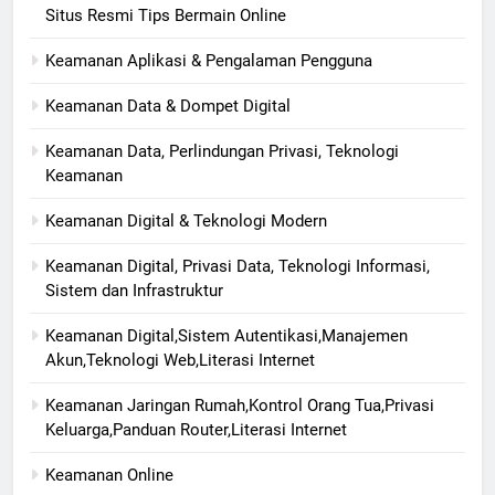
Situs Resmi Tips Bermain Online
Keamanan Aplikasi & Pengalaman Pengguna
Keamanan Data & Dompet Digital
Keamanan Data, Perlindungan Privasi, Teknologi
Keamanan
Keamanan Digital & Teknologi Modern
Keamanan Digital, Privasi Data, Teknologi Informasi,
Sistem dan Infrastruktur
Keamanan Digital,Sistem Autentikasi,Manajemen
Akun,Teknologi Web,Literasi Internet
Keamanan Jaringan Rumah,Kontrol Orang Tua,Privasi
Keluarga,Panduan Router,Literasi Internet
Keamanan Online