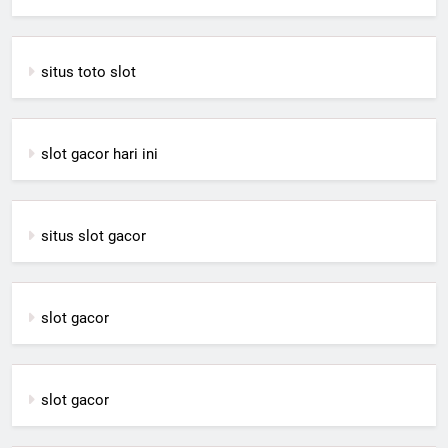
situs toto slot
slot gacor hari ini
situs slot gacor
slot gacor
slot gacor