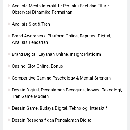
Analisis Mesin Interaktif • Perilaku Reel dan Fitur •
Observasi Dinamika Permainan
Analisis Slot & Tren
Brand Awareness, Platform Online, Reputasi Digital,
Analisis Pencarian
Brand Digital, Layanan Online, Insight Platform
Casino, Slot Online, Bonus
Competitive Gaming Psychology & Mental Strength
Desain Digital, Pengalaman Pengguna, Inovasi Teknologi,
Tren Game Modern
Desain Game, Budaya Digital, Teknologi Interaktif
Desain Responsif dan Pengalaman Digital