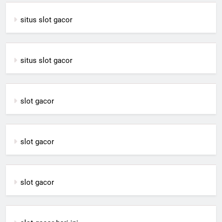
situs slot gacor
situs slot gacor
slot gacor
slot gacor
slot gacor