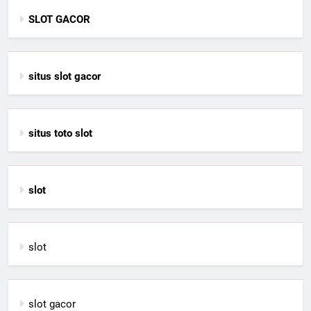
SLOT GACOR
situs slot gacor
situs toto slot
slot
slot
slot gacor