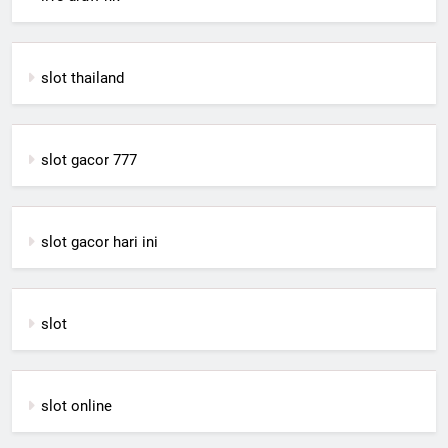
slot thailand
slot gacor 777
slot gacor hari ini
slot
slot online