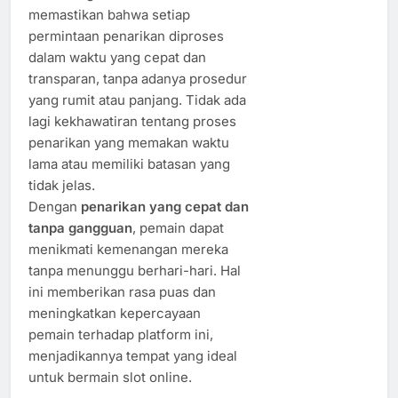
memastikan bahwa setiap
permintaan penarikan diproses
dalam waktu yang cepat dan
transparan, tanpa adanya prosedur
yang rumit atau panjang. Tidak ada
lagi kekhawatiran tentang proses
penarikan yang memakan waktu
lama atau memiliki batasan yang
tidak jelas.
Dengan
penarikan yang cepat dan
tanpa gangguan
, pemain dapat
menikmati kemenangan mereka
tanpa menunggu berhari-hari. Hal
ini memberikan rasa puas dan
meningkatkan kepercayaan
pemain terhadap platform ini,
menjadikannya tempat yang ideal
untuk bermain slot online.