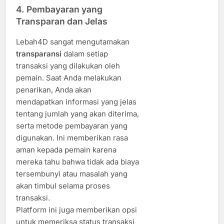
4. Pembayaran yang
Transparan dan Jelas
Lebah4D sangat mengutamakan
transparansi
dalam setiap
transaksi yang dilakukan oleh
pemain. Saat Anda melakukan
penarikan, Anda akan
mendapatkan informasi yang jelas
tentang jumlah yang akan diterima,
serta metode pembayaran yang
digunakan. Ini memberikan rasa
aman kepada pemain karena
mereka tahu bahwa tidak ada biaya
tersembunyi atau masalah yang
akan timbul selama proses
transaksi.
Platform ini juga memberikan opsi
untuk memeriksa status transaksi