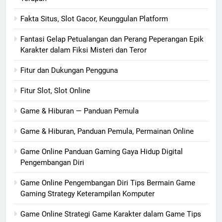
Fakta Situs, Slot Gacor, Keunggulan Platform
Fantasi Gelap Petualangan dan Perang Peperangan Epik
Karakter dalam Fiksi Misteri dan Teror
Fitur dan Dukungan Pengguna
Fitur Slot, Slot Online
Game & Hiburan — Panduan Pemula
Game & Hiburan, Panduan Pemula, Permainan Online
Game Online Panduan Gaming Gaya Hidup Digital
Pengembangan Diri
Game Online Pengembangan Diri Tips Bermain Game
Gaming Strategy Keterampilan Komputer
Game Online Strategi Game Karakter dalam Game Tips