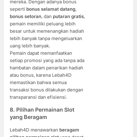
mereka. Dengan adanya bonus
seperti
bonus selamat datang
,
bonus setoran
, dan
putaran gratis
,
pemain memiliki peluang lebih
besar untuk memenangkan hadiah
lebih banyak tanpa mengeluarkan
uang lebih banyak.
Pemain dapat memanfaatkan
setiap promosi yang ada tanpa ada
hambatan dalam penarikan hadiah
atau bonus, karena Lebah4D
memastikan bahwa semua
transaksi bonus dilakukan dengan
transparansi dan efisiensi.
8. Pilihan Permainan Slot
yang Beragam
Lebah4D menawarkan
beragam