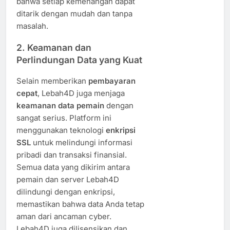
bahwa setiap kemenangan dapat
ditarik dengan mudah dan tanpa
masalah.
2. Keamanan dan
Perlindungan Data yang Kuat
Selain memberikan
pembayaran
cepat
, Lebah4D juga menjaga
keamanan data pemain
dengan
sangat serius. Platform ini
menggunakan teknologi
enkripsi
SSL
untuk melindungi informasi
pribadi dan transaksi finansial.
Semua data yang dikirim antara
pemain dan server Lebah4D
dilindungi dengan enkripsi,
memastikan bahwa data Anda tetap
aman dari ancaman cyber.
Lebah4D juga dilisensikan dan