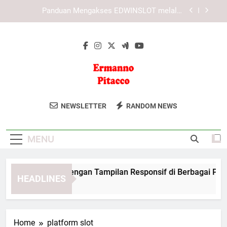
Skip
Panduan Mengakses LEBAH4D melalui Perangkat
to
Mobile dan Desktop
content
Panduan Mengakses KAYA787 melalui Perangkat
Mobile dan Desktop
LEBAH4D Login dengan Tampilan Responsif di
Berbagai Perangkat secara Aman
Panduan Mengakses EDWINSLOT melalui
Perangkat Mobile dan Desktop secara Praktis
Ermanno
Dapatkan Solusi Bisnis Dan Keuangan
Panduan Mengakses LEBAH4D melalui Perangkat
NEWSLETTER
RANDOM NEWS
Mobile dan Desktop
Pitacco
Dari Konsultan Profesional Ermanno
Panduan Mengakses KAYA787 melalui Perangkat
Pitacco. Sumber Daya Untuk Sukses
Mobile dan Desktop
MENU
Finansial.
BAH4D Login dengan Tampilan Responsif di Berbagai Perang
HEADLINES
Weeks Ago
Home
platform slot